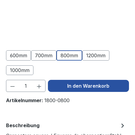
600mm
700mm
800mm
1200mm
1000mm
(Diese Option ist zurzeit nicht verfügbar.)
Produkt Anzahl: Gib den gewünschten We
In den Warenkorb
Artikelnummer:
1800-0800
Beschreibung