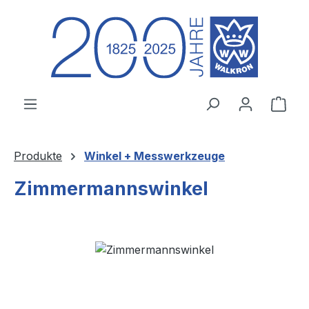
Zum Hauptinhalt springen
Ware
Produkte
Winkel + Messwerkzeuge
Zimmermannswinkel
Bildergalerie überspringen