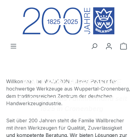
Zum Hauptinhalt springen
Ware
WALKRON-WERKZEUGE
Willkommen bei WALKRON – Ihrem Partner für
hochwertige Werkzeuge aus Wuppertal-Cronenberg,
dem traditionsreichen Zentrum der deutschen
Werkzeuge aus Familienhand seit
Handwerkzeugindustrie.
1825 in Cronenberg
Seit über 200 Jahren steht die Familie Wallbrecher
mit ihren Werkzeugen für Qualität, Zuverlässigkeit
und kompetente Beratung. Wir bieten Lösungen zur