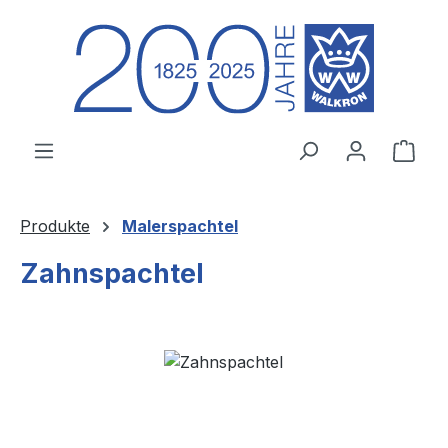
Zum Hauptinhalt springen
Ware
Produkte
Malerspachtel
Zahnspachtel
Bildergalerie überspringen