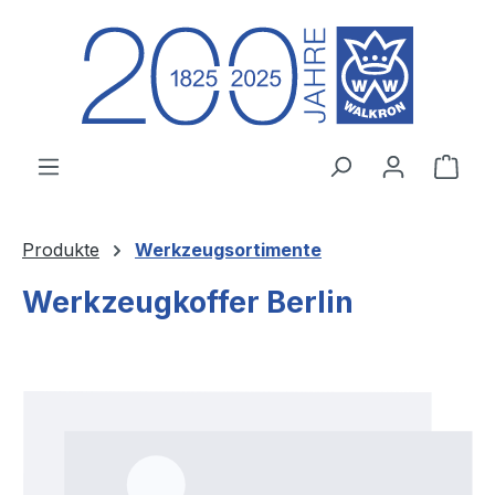
Zum Hauptinhalt springen
Ware
Produkte
Werkzeugsortimente
Werkzeugkoffer Berlin
Bildergalerie überspringen