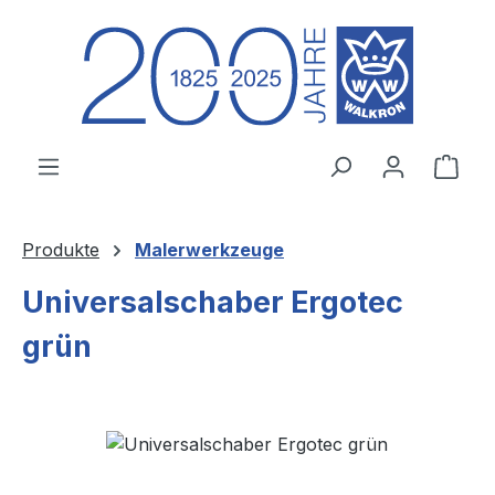
Zum Hauptinhalt springen
Ware
Produkte
Malerwerkzeuge
Universalschaber Ergotec
grün
Bildergalerie überspringen