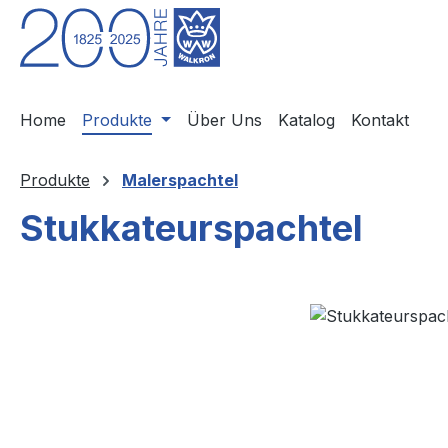
m Hauptinhalt springen
Zur Suche springen
Zur Hauptnavigation springen
Home
Produkte
Über Uns
Katalog
Kontakt
Produkte
Malerspachtel
Stukkateurspachtel
Bildergalerie überspringen