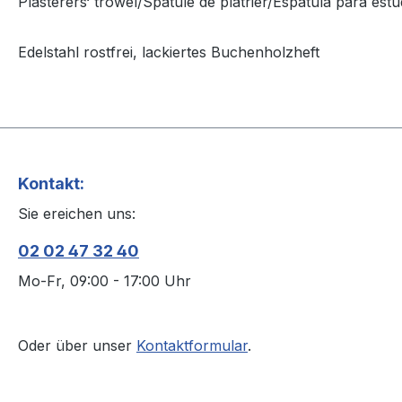
Plasterers‘ trowel/Spatule de plâtrier/Espátula para est
Edelstahl rostfrei, lackiertes Buchenholzheft
Kontakt:
Sie ereichen uns:
02 02 47 32 40
Mo-Fr, 09:00 - 17:00 Uhr
Oder über unser
Kontaktformular
.