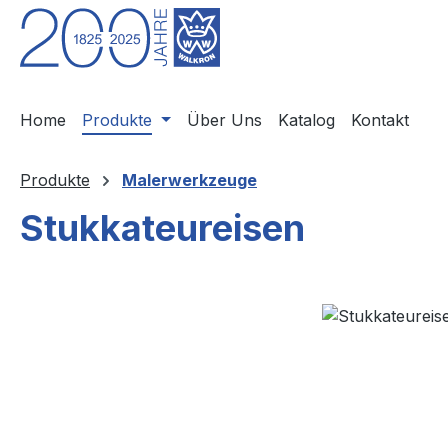
m Hauptinhalt springen
Zur Suche springen
Zur Hauptnavigation springen
Home
Produkte
Über Uns
Katalog
Kontakt
Produkte
Malerwerkzeuge
Stukkateureisen
Bildergalerie überspringen