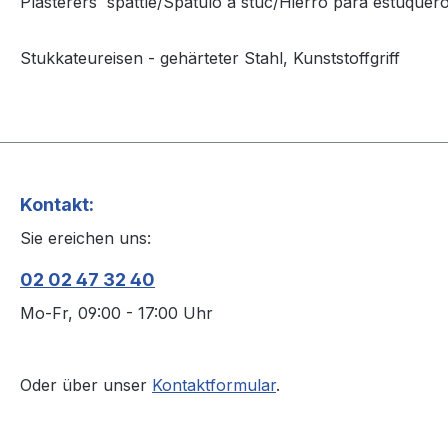
Plasterers´ spattle/Spatulo à stuc/Hierro para estuquer
Stukkateureisen - gehärteter Stahl, Kunststoffgriff
Kontakt:
Sie ereichen uns:
02 02 47 32 40
Mo-Fr, 09:00 - 17:00 Uhr
Oder über unser
Kontaktformular
.