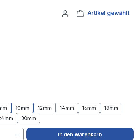
Artikel gewählt
Ware
mm
10mm
12mm
14mm
16mm
18mm
24mm
30mm
 Anzahl: Gib den gewünschten Wert ein 
In den Warenkorb