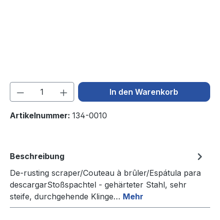
Produkt Anzahl: Gib den gewünschten We
In den Warenkorb
Artikelnummer:
134-0010
Beschreibung
De-rusting scraper/Couteau à brûler/Espátula para
descargarStoßspachtel - gehärteter Stahl, sehr
steife, durchgehende Klinge…
Mehr