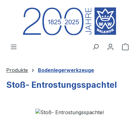
Zum Hauptinhalt springen
Ware
Produkte
Bodenlegerwerkzeuge
Stoß- Entrostungsspachtel
Bildergalerie überspringen