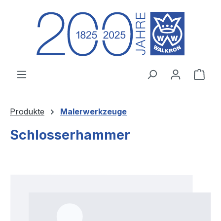
Zum Hauptinhalt springen
Ware
Produkte
Malerwerkzeuge
Schlosserhammer
Bildergalerie überspringen