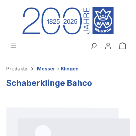
Zum Hauptinhalt springen
Ware
Produkte
Messer + Klingen
Schaberklinge Bahco
Bildergalerie überspringen