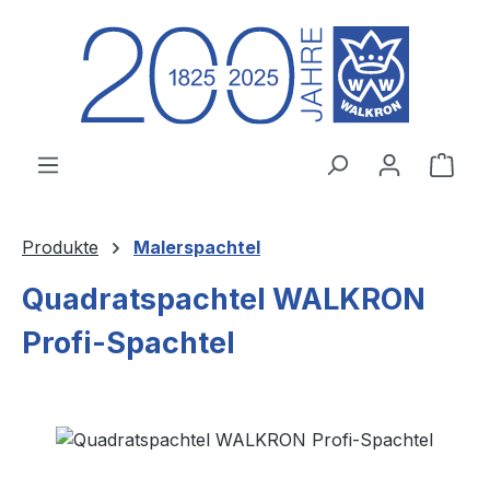
Zum Hauptinhalt springen
Ware
Produkte
Malerspachtel
Quadratspachtel WALKRON
Profi-Spachtel
Bildergalerie überspringen