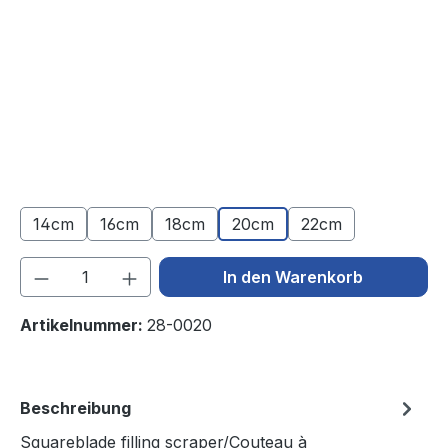
14cm
16cm
18cm
20cm
22cm
Produkt Anzahl: Gib den gewünschten We
In den Warenkorb
Artikelnummer:
28-0020
Beschreibung
Squareblade filling scraper/Couteau à