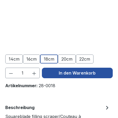
14cm
16cm
18cm
20cm
22cm
Produkt Anzahl: Gib den gewünschten We
In den Warenkorb
Artikelnummer:
28-0018
Beschreibung
Squareblade filling scraper/Couteau à