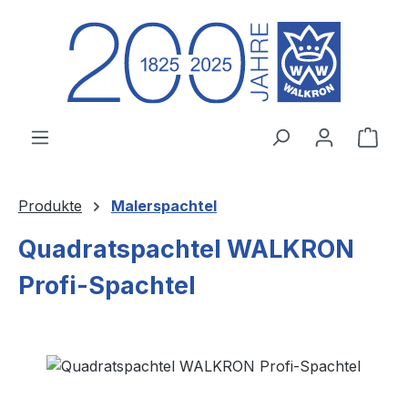
Zum Hauptinhalt springen
Ware
Produkte
Malerspachtel
Quadratspachtel WALKRON
Profi-Spachtel
Bildergalerie überspringen