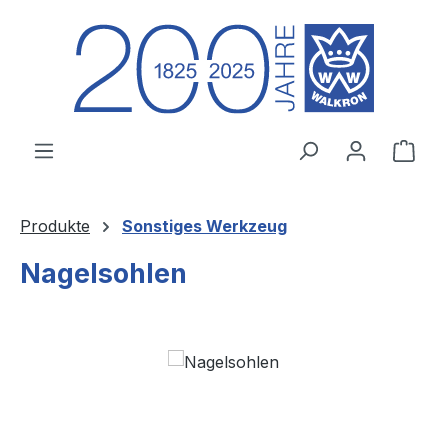
Zum Hauptinhalt springen
Ware
Produkte
Sonstiges Werkzeug
Nagelsohlen
Bildergalerie überspringen