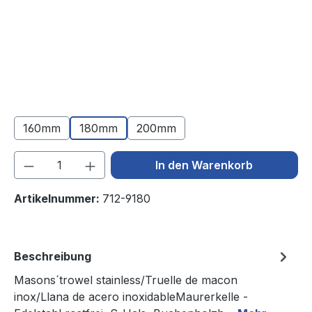
160mm
180mm
200mm
Produkt Anzahl: Gib den gewünschten We
In den Warenkorb
Artikelnummer:
712-9180
Beschreibung
Masons´trowel stainless/Truelle de macon
inox/Llana de acero inoxidableMaurerkelle -