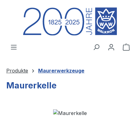
Zum Hauptinhalt springen
Ware
Produkte
Maurerwerkzeuge
Maurerkelle
Bildergalerie überspringen