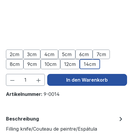
2cm
3cm
4cm
5cm
6cm
7cm
8cm
9cm
10cm
12cm
14cm
Produkt Anzahl: Gib den gewünschten We
In den Warenkorb
Artikelnummer:
9-0014
Beschreibung
Filling knife/Couteau de peintre/Espátula