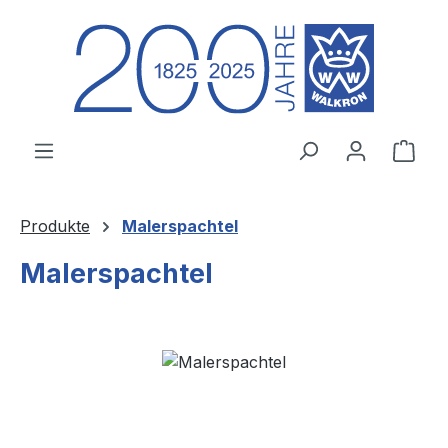
Zum Hauptinhalt springen
Ware
Produkte
Malerspachtel
Malerspachtel
Bildergalerie überspringen