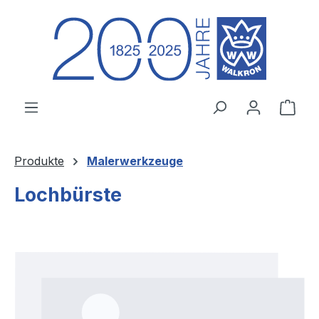
Zum Hauptinhalt springen
Ware
Produkte
Malerwerkzeuge
Lochbürste
Bildergalerie überspringen