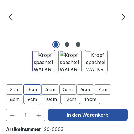
2cm
3cm
4cm
5cm
6cm
7cm
8cm
9cm
10cm
12cm
14cm
Produkt Anzahl: Gib den gewünschten We
In den Warenkorb
Artikelnummer:
20-0003