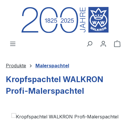
Zum Hauptinhalt springen
Ware
Produkte
Malerspachtel
Kropfspachtel WALKRON
Profi-Malerspachtel
Bildergalerie überspringen