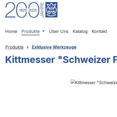
m Hauptinhalt springen
Zur Suche springen
Zur Hauptnavigation springen
Home
Produkte
Über Uns
Katalog
Kontakt
Produkte
Exklusive Werkzeuge
Kittmesser "Schweizer 
Bildergalerie überspringen