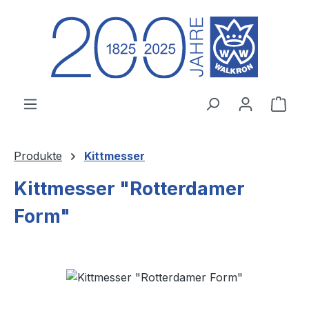
Zum Hauptinhalt springen
Ware
Produkte
Kittmesser
Kittmesser "Rotterdamer
Form"
Bildergalerie überspringen