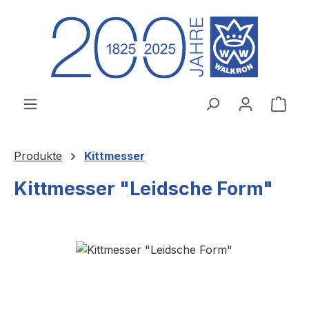
Zum Hauptinhalt springen
Ware
Produkte
Kittmesser
Kittmesser "Leidsche Form"
Bildergalerie überspringen