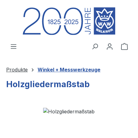
Zum Hauptinhalt springen
Ware
Produkte
Winkel + Messwerkzeuge
Holzgliedermaßstab
Bildergalerie überspringen