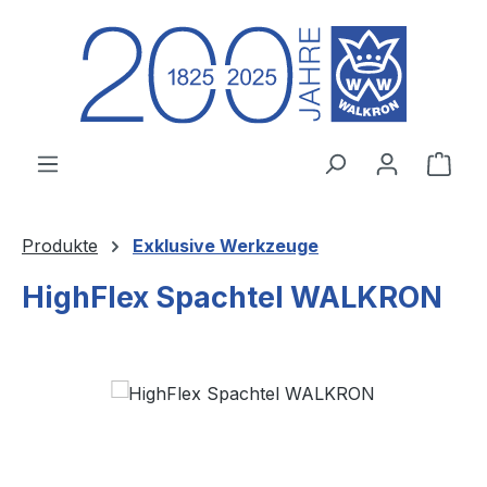
Zum Hauptinhalt springen
Ware
Produkte
Exklusive Werkzeuge
HighFlex Spachtel WALKRON
Bildergalerie überspringen