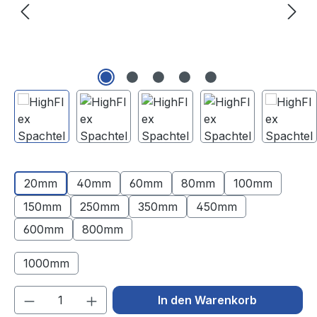
20mm
40mm
60mm
80mm
100mm
150mm
250mm
350mm
450mm
600mm
800mm
1000mm
(Diese Option ist zurzeit nicht verfügbar.)
Produkt Anzahl: Gib den gewünschten We
In den Warenkorb