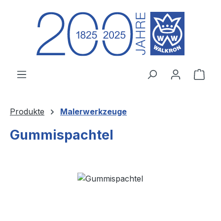
Zum Hauptinhalt springen
Ware
Produkte
Malerwerkzeuge
Gummispachtel
Bildergalerie überspringen