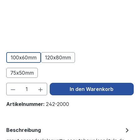
100x60mm
120x80mm
75x50mm
(Diese Option ist zurzeit nicht verfügbar.)
Produkt Anzahl: Gib den gewünschten We
In den Warenkorb
Artikelnummer:
242-2000
Beschreibung