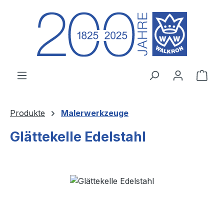
Zum Hauptinhalt springen
Ware
Produkte
Malerwerkzeuge
Glättekelle Edelstahl
Bildergalerie überspringen