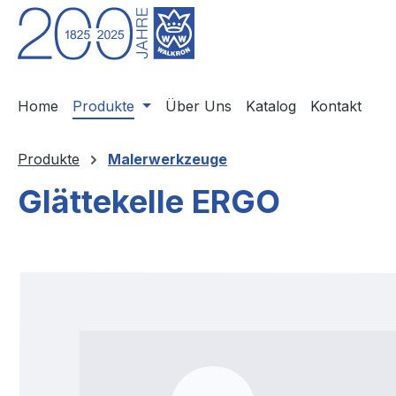
m Hauptinhalt springen
Zur Suche springen
Zur Hauptnavigation springen
Home
Produkte
Über Uns
Katalog
Kontakt
Produkte
Malerwerkzeuge
Glättekelle ERGO
Bildergalerie überspringen