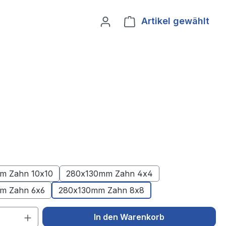
Artikel gewählt
Ware
m Zahn 10x10
280x130mm Zahn 4x4
m Zahn 6x6
280x130mm Zahn 8x8
 Anzahl: Gib den gewünschten Wert ein 
In den Warenkorb