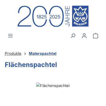
Zum Hauptinhalt springen
Ware
Produkte
Malerspachtel
Flächenspachtel
Bildergalerie überspringen