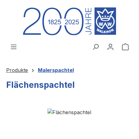
Zum Hauptinhalt springen
Ware
Produkte
Malerspachtel
Flächenspachtel
Bildergalerie überspringen