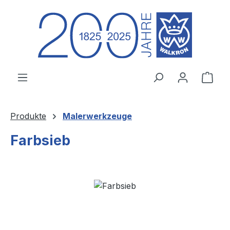
Zum Hauptinhalt springen
Ware
Produkte
Malerwerkzeuge
Farbsieb
Bildergalerie überspringen