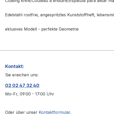
Coating knife/Couteau à enduire/Espátula para alisar ma
Edelstahl rostfrei, angespritztes Kunststoffheft, lebensmi
eklusives Modell - perfekte Geometrie
Kontakt:
Sie ereichen uns:
02 02 47 32 40
Mo-Fr, 09:00 - 17:00 Uhr
Oder über unser
Kontaktformular
.