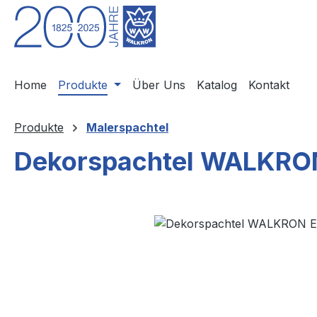
m Hauptinhalt springen
Zur Suche springen
Zur Hauptnavigation springen
Home
Produkte
Über Uns
Katalog
Kontakt
Produkte
Malerspachtel
Dekorspachtel WALKRON 
Bildergalerie überspringen