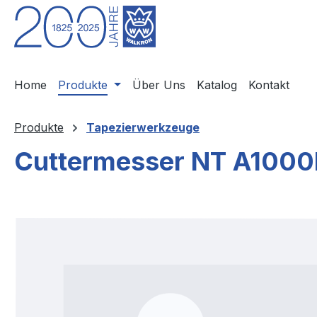
m Hauptinhalt springen
Zur Suche springen
Zur Hauptnavigation springen
Home
Produkte
Über Uns
Katalog
Kontakt
Produkte
Tapezierwerkzeuge
Cuttermesser NT A1000
Bildergalerie überspringen