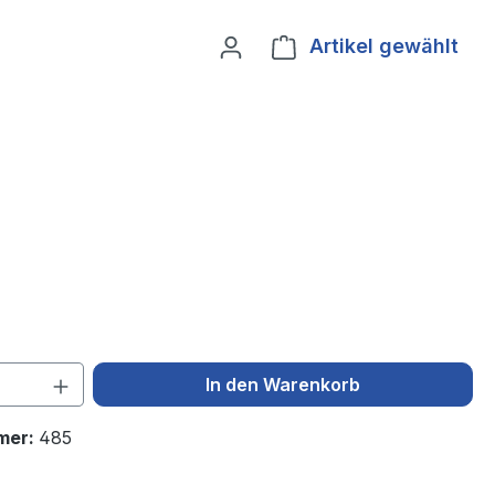
Artikel gewählt
Ware
 Anzahl: Gib den gewünschten Wert ein 
In den Warenkorb
mer:
485