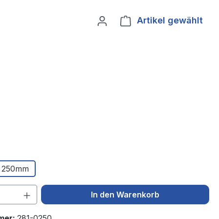
Artikel gewählt
Ware
250mm
 Anzahl: Gib den gewünschten Wert ein 
In den Warenkorb
mer:
281-0250