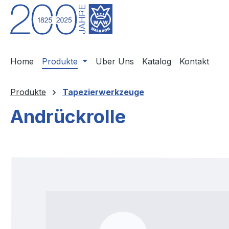
m Hauptinhalt springen
Zur Suche springen
Zur Hauptnavigation springen
Home
Produkte
Über Uns
Katalog
Kontakt
Produkte
Tapezierwerkzeuge
Andrückrolle
Bildergalerie überspringen