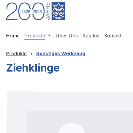
m Hauptinhalt springen
Zur Suche springen
Zur Hauptnavigation springen
Home
Produkte
Über Uns
Katalog
Kontakt
Produkte
Sonstiges Werkzeug
Ziehklinge
Bildergalerie überspringen