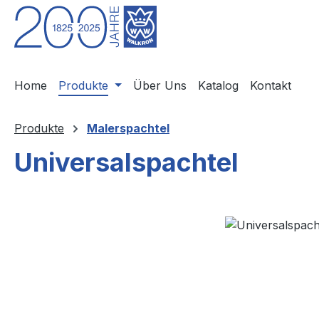
m Hauptinhalt springen
Zur Suche springen
Zur Hauptnavigation springen
Home
Produkte
Über Uns
Katalog
Kontakt
Produkte
Malerspachtel
Universalspachtel
Bildergalerie überspringen