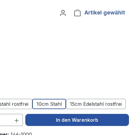
Artikel gewählt
Ware
tahl rostfrei
10cm Stahl
15cm Edelstahl rostfrei
 Anzahl: Gib den gewünschten Wert ein 
In den Warenkorb
mer:
146-1000