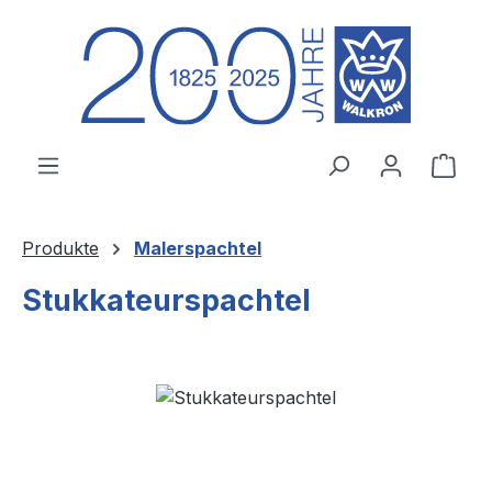
Zum Hauptinhalt springen
Ware
Produkte
Malerspachtel
Stukkateurspachtel
Bildergalerie überspringen