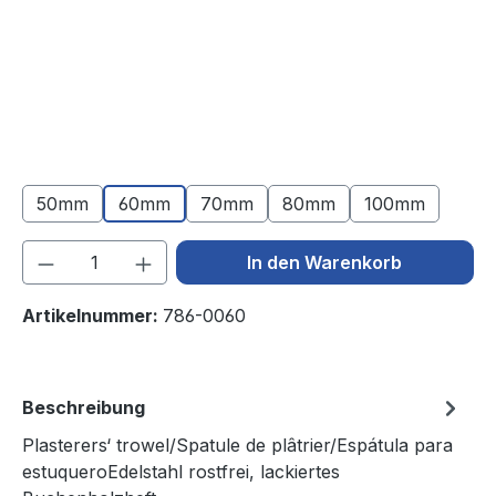
50mm
60mm
70mm
80mm
100mm
Produkt Anzahl: Gib den gewünschten We
In den Warenkorb
Artikelnummer:
786-0060
Beschreibung
Plasterers‘ trowel/Spatule de plâtrier/Espátula para
estuqueroEdelstahl rostfrei, lackiertes