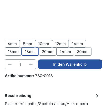
6mm
8mm
10mm
12mm
14mm
16mm
18mm
20mm
24mm
30mm
Produkt Anzahl: Gib den gewünschten We
In den Warenkorb
Artikelnummer:
780-0018
Beschreibung
Plasterers´ spattle/Spatulo à stuc/Hierro para