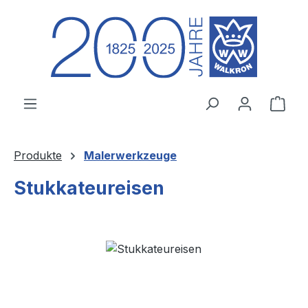
Zum Hauptinhalt springen
Ware
Produkte
Malerwerkzeuge
Stukkateureisen
Bildergalerie überspringen