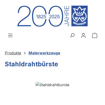
Zum Hauptinhalt springen
Ware
Produkte
Malerwerkzeuge
Stahldrahtbürste
Bildergalerie überspringen