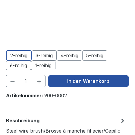
2-reihig
3-reihig
4-reihig
5-reihig
6-reihig
1-reihig
Produkt Anzahl: Gib den gewünschten We
In den Warenkorb
Artikelnummer:
900-0002
Beschreibung
Steel wire brush/Brosse à manche fil acier/Cepillo