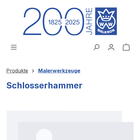
Zum Hauptinhalt springen
Ware
Produkte
Malerwerkzeuge
Schlosserhammer
Bildergalerie überspringen