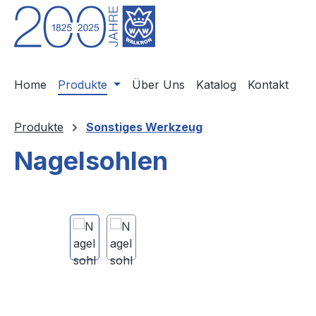
m Hauptinhalt springen
Zur Suche springen
Zur Hauptnavigation springen
Home
Produkte
Über Uns
Katalog
Kontakt
Produkte
Sonstiges Werkzeug
Nagelsohlen
Bildergalerie überspringen