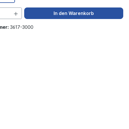
 Anzahl: Gib den gewünschten Wert ein 
In den Warenkorb
mer:
3617-3000