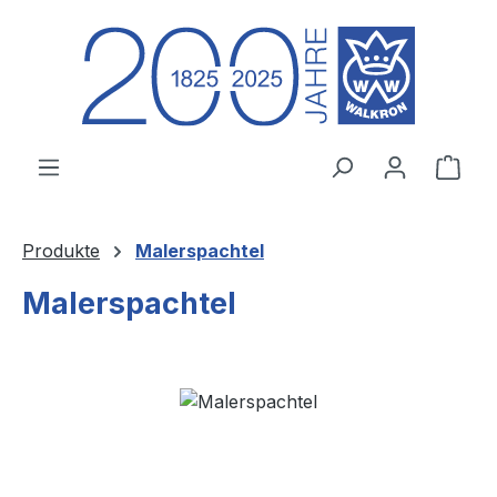
Zum Hauptinhalt springen
Ware
Produkte
Malerspachtel
Malerspachtel
Bildergalerie überspringen