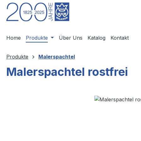
m Hauptinhalt springen
Zur Suche springen
Zur Hauptnavigation springen
Home
Produkte
Über Uns
Katalog
Kontakt
Produkte
Malerspachtel
Malerspachtel rostfrei
Bildergalerie überspringen