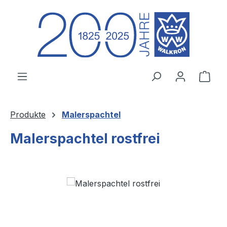
Zum Hauptinhalt springen
Ware
Produkte
Malerspachtel
Malerspachtel rostfrei
Bildergalerie überspringen