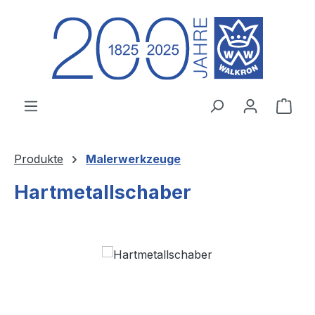
Zum Hauptinhalt springen
Ware
Produkte
Malerwerkzeuge
Hartmetallschaber
Bildergalerie überspringen