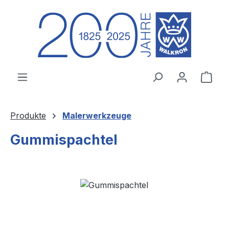
Zum Hauptinhalt springen
Ware
Produkte
Malerwerkzeuge
Gummispachtel
Bildergalerie überspringen