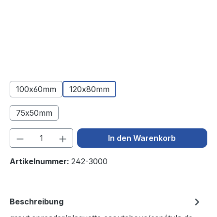
100x60mm
120x80mm
75x50mm
(Diese Option ist zurzeit nicht verfügbar.)
Produkt Anzahl: Gib den gewünschten We
In den Warenkorb
Artikelnummer:
242-3000
Beschreibung