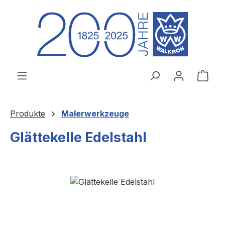
Zum Hauptinhalt springen
Ware
Produkte
Malerwerkzeuge
Glättekelle Edelstahl
Bildergalerie überspringen