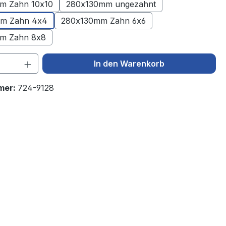
m Zahn 10x10
280x130mm ungezahnt
m Zahn 4x4
280x130mm Zahn 6x6
m Zahn 8x8
 Anzahl: Gib den gewünschten Wert ein 
In den Warenkorb
mer:
724-9128