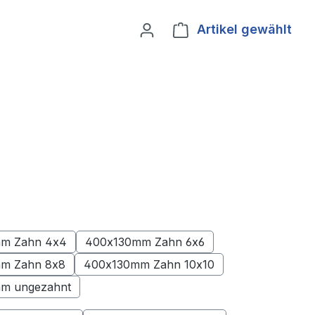
Artikel gewählt
Ware
m Zahn 4x4
400x130mm Zahn 6x6
(Diese Option ist zurzeit nicht verfügbar.)
(Diese Option ist zurzeit nicht verfüg
m Zahn 8x8
400x130mm Zahn 10x10
(Diese Option ist zurzeit nicht verfügbar.)
(Diese Option ist zurzeit nicht verfü
m ungezahnt
(Diese Option ist zurzeit nicht verfügbar.)