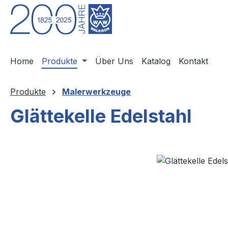
m Hauptinhalt springen
Zur Suche springen
Zur Hauptnavigation springen
Home
Produkte
Über Uns
Katalog
Kontakt
Produkte
Malerwerkzeuge
Glättekelle Edelstahl
Bildergalerie überspringen