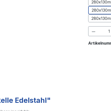
280x130m
280x130m
280x130m
Produkt
Artikelnum
elle Edelstahl"